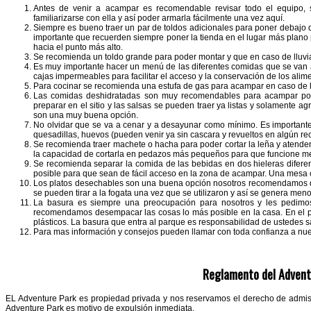
Antes de venir a acampar es recomendable revisar todo el equipo
familiarizarse con ella y así poder armarla fácilmente una vez aquí.
Siempre es bueno traer un par de toldos adicionales para poner debajo d
importante que recuerden siempre poner la tienda en el lugar más plano p
hacia el punto más alto.
Se recomienda un toldo grande para poder montar y que en caso de lluvia 
Es muy importante hacer un menú de las diferentes comidas que se van a
cajas impermeables para facilitar el acceso y la conservación de los alim
Para cocinar se recomienda una estufa de gas para acampar en caso de llu
Las comidas deshidratadas son muy recomendables para acampar por s
preparar en el sitio y las salsas se pueden traer ya listas y solamente a
son una muy buena opción.
No olvidar que se va a cenar y a desayunar como mínimo. Es important
quesadillas, huevos (pueden venir ya sin cascara y revueltos en algún rec
Se recomienda traer machete o hacha para poder cortar la leña y atende
la capacidad de cortarla en pedazos más pequeños para que funcione mej
Se recomienda separar la comida de las bebidas en dos hieleras difere
posible para que sean de fácil acceso en la zona de acampar. Una mesa
Los platos desechables son una buena opción nosotros recomendamos que
se pueden tirar a la fogata una vez que se utilizaron y así se genera men
La basura es siempre una preocupación para nosotros y les pedimos
recomendamos desempacar las cosas lo más posible en la casa. En el par
plásticos. La basura que entra al parque es responsabilidad de uste
Para mas información y consejos pueden llamar con toda confianza a nue
Reglamento del Advent
EL Adventure Park es propiedad privada y nos reservamos el derecho de admis
Adventure Park es motivo de expulsión inmediata.