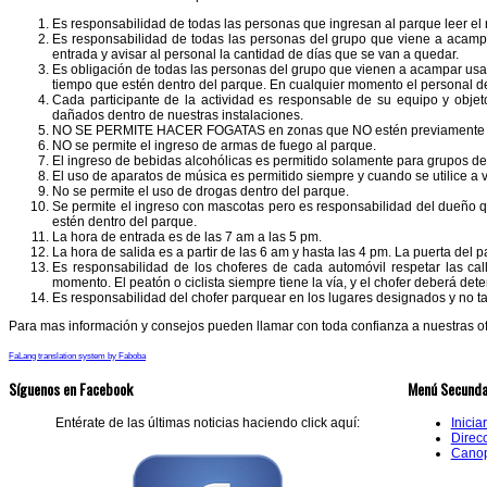
Es responsabilidad de todas las personas que ingresan al parque leer el
Es responsabilidad de todas las personas del grupo que viene a acampar r
entrada y avisar al personal la cantidad de días que se van a quedar.
Es obligación de todas las personas del grupo que vienen a acampar usar 
tiempo que estén dentro del parque. En cualquier momento el personal del
Cada participante de la actividad es responsable de su equipo y obje
dañados dentro de nuestras instalaciones.
NO SE PERMITE HACER FOGATAS en zonas que NO estén previamente ma
NO se permite el ingreso de armas de fuego al parque.
El ingreso de bebidas alcohólicas es permitido solamente para grupos d
El uso de aparatos de música es permitido siempre y cuando se utilice a
No se permite el uso de drogas dentro del parque.
Se permite el ingreso con mascotas pero es responsabilidad del dueño 
estén dentro del parque.
La hora de entrada es de las 7 am a las 5 pm.
La hora de salida es a partir de las 6 am y hasta las 4 pm. La puerta del p
Es responsabilidad de los choferes de cada automóvil respetar las cal
momento. El peatón o ciclista siempre tiene la vía, y el chofer deberá de
Es responsabilidad del chofer parquear en los lugares designados y no tap
Para mas información y consejos pueden llamar con toda confianza a nuestras of
FaLang translation system by Faboba
Síguenos en Facebook
Menú Secunda
Entérate de las últimas noticias haciendo click aquí:
Inicia
Direc
Canop