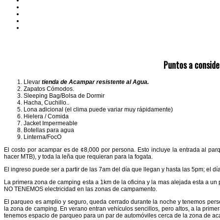
Puntos a conside
Llevar
tienda de Acampar resistente al Agua.
Zapatos Cómodos.
Sleeping Bag/Bolsa de Dormir
Hacha, Cuchillo..
Lona adicional (el clima puede variar muy rápidamente)
Hielera / Comida
Jacket Impermeable
Botellas para agua
Linterna/FocO
El costo por acampar es de ¢8,000 por persona. Esto incluye la entrada al par
hacer MTB), y toda la leña que requieran para la fogata.
El ingreso puede ser a partir de las 7am del día que llegan y hasta las 5pm; el
La primera zona de camping esta a 1km de la oficina y la mas alejada esta a u
NO TENEMOS electricidad en las zonas de campamento.
El parqueo es amplio y seguro, queda cerrado durante la noche y tenemos perso
la zona de camping. En verano entran vehículos sencillos, pero altos, a la prim
tenemos espacio de parqueo para un par de automóviles cerca de la zona de acam